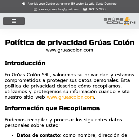
Avenida José Contreras numero 139 sector La Julia, Santo Domingo
ventasgruascolon@gmail.com
8296777000
GRÚAS PLATAFORMA
GRÚAS DE REMOLQUE
SERVICIOS HOGAR
Política de privacidad Grúas Colón
www.gruascolon.com
Introducción
En Grúas Colón SRL, valoramos su privacidad y estamos
comprometidos a proteger sus datos personales. Esta
política de privacidad describe cómo recopilamos,
utilizamos y protegemos su información cuando visita
nuestro sitio web
www.gruascolon.com
.
Información que Recopilamos
Podemos recopilar y procesar los siguientes datos
personales sobre usted:
Datos de contacto
: como nombre, dirección de