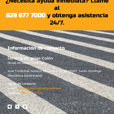
¿Necesita ayuda inmediata? Llame
al
829 677 7000
y obtenga asistencia
24/7.
Información de contacto
Servicio de grúas Colón
Grúas en Santo Domingo
José Contreras numero 139 sector La Julia,
11207,
Santo Domingo
(República Dominicana)
Datos de contacto
Email:
ventasgruascolon@gmail.com
Teléfono:
829 677 7000